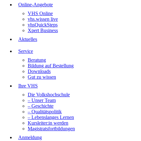
Online-Angebote
VHS Online
vhs.wissen live
vhsQuickSteps
Xpert Business
Aktuelles
Service
Beratung
Bildung auf Bestellung
Downloads
Gut zu wissen
Ihre VHS
Die Volkshochschule
– Unser Team
– Geschichte
– Qualitätspolitik
– Lebenslanges Lernen
Kursleiter:in werden
Magistratsfortbildungen
Anmeldung